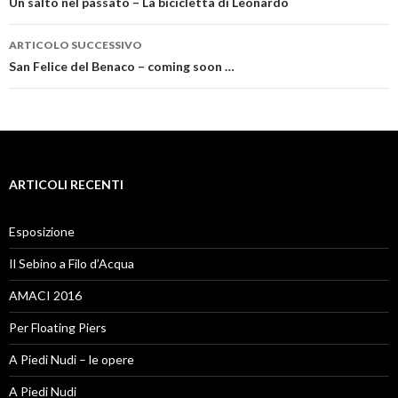
Navigazione articolo
Un salto nel passato – La bicicletta di Leonardo
ARTICOLO SUCCESSIVO
San Felice del Benaco – coming soon …
ARTICOLI RECENTI
Esposizione
Il Sebino a Filo d’Acqua
AMACI 2016
Per Floating Piers
A Piedi Nudi – le opere
A Piedi Nudi