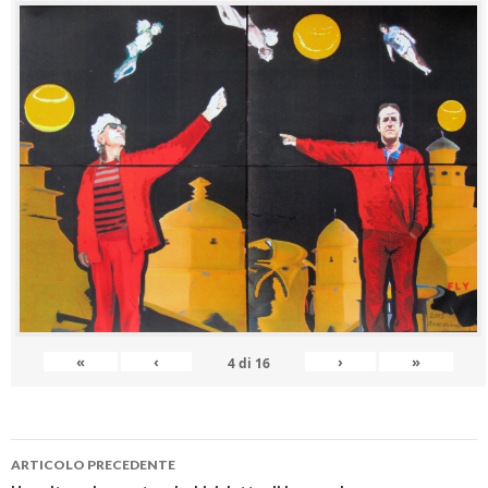
«
‹
›
»
4
di
16
ARTICOLO PRECEDENTE