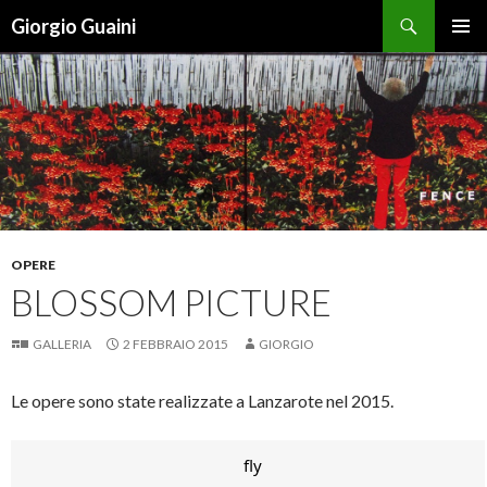
Cerca
Giorgio Guaini
VAI AL CONTENUTO
MENU
PRINCI
OPERE
BLOSSOM PICTURE
GALLERIA
2 FEBBRAIO 2015
GIORGIO
Le opere sono state realizzate a Lanzarote nel 2015.
fly